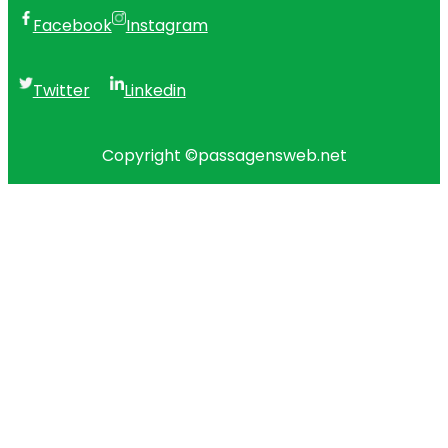
a
Facebook
Instagram
r
c
h
Twitter
Linkedin
Copyright ©
passagensweb.net