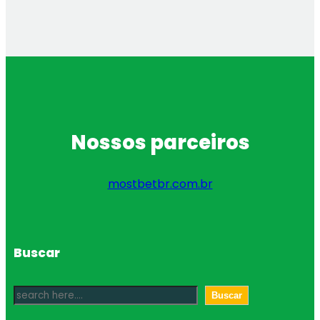
Nossos parceiros
mostbetbr.com.br
Buscar
S
Buscar
e